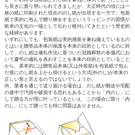
ら長きに渡り用いられてきましたが、大正時代の頃には一
枚の紙に印刷された現在ののし紙が出現する一方で、包装
紙で美的に包んで贈り物をするというラッピングの習慣が
欧米の文化の一端として伝わり根付いてきたという歴史的
な経緯があります。
いずれにしても、包装紙は美的感覚を兼ね備えているもの
とはいえ贈答品本体の保護を本来の目的としているのに対
して、のし紙は儀礼作法に基づいた冠婚葬祭の各儀式にお
いて慶弔の儀礼を表わすことを本来の目的としていること
から、基本的には贈答品本体(又は外装箱)を包装紙で包ん
だ後にのし紙を上から掛けるという方式(外のし)が本来の
正しい形と言えるのではないでしょうか。
尚、業者を通じて送り届ける場合は、のし紙が郵送や宅配
の途中で汚損や破損する恐れもあることから「内のし」に
して贈る方が理に叶っているといえ、この場合に限り「内
のし」にして贈っても特に問題はありません。