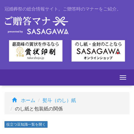
冠婚葬祭の総合情報サイト。ご贈答時のマナーをご紹介。
Togg
navi
ホーム
熨斗（のし）紙
のし紙と包装紙の関係
役立つ豆知識一覧を開く