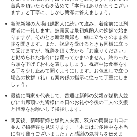
言葉を頂いたら心を込めて「本日はありがとうござい
ます」と丁寧に、しかし簡潔に答えましょう。
新郎新婦の入場は媒酌人に続いて進み、着席前には列
席者に一礼します。披露宴は最初媒酌人の挨拶で始ま
りますが、そのとき新郎新婦も一緒に立ちそのまま挨
拶を聞きます。また、祝辞を受けるときも同様に立っ
て受けますが、祝辞を頂く方から「お座りください」
と勧められた場合には座ってかまいません。終わった
ら頭を下げてお礼を表しましょう。祝辞中は食事をす
る手を少し止めて聞くようにします。お色直しで立つ
場合の挨拶（礼）も案内係の指示に従って丁重にしま
しょう。
最後に両家を代表して、普通は新郎の父親が媒酌人並
びに出席頂いた皆様に本日のお礼や今後の二人の支援
と指導をお願いして挨拶します。
閉宴後、新郎新婦と媒酌人夫妻、双方の両親は出口に
並んで招待客を見送ります、「本日はご多用中を本当
に有り難うございました」と感謝の気持ちを伝えま