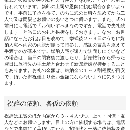
挙式と披露宴のみの媒酌人（仲人）を頼むことが一般的に
行われています。新郎の上司や恩師に頼む場合が多いよう
です。事前に了承を得て、のちに式の日時を決めてから二
人で又は両親とお願いのあいさつに伺います。また、式の
前日にも電話で「お伺いすべきなのですが、電話で失礼致
します」と当日のお礼と挨拶をしておきます。なお、お世
話になったお礼は日を改めて、挙式後２～３日のうちに媒
酌人宅へ両家の両親が揃って持参し、感謝の言葉を添えて
手渡すのが基本です。媒酌人宅が遠方で訪問しにくいなど
の場合は、当日の閉宴後に渡したり、新婚旅行から帰った
翌日に旅行先の手土産と合わせて新郎新婦が持参すること
もあります。お礼の金額は、結納金の１～２割程度が目安
で、頂いた御祝儀より低い金額にならないように気をつけ
ます。
祝辞の依頼、各係の依頼
祝辞は主賓のほか両家から３～４人づつ、上司・同僚・友
人などにお願いします。目上の方に依頼する場合は、電話
などで事前に了承頂いてから、招待状と一緒に依頼状を送