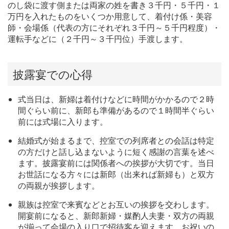
のし袋に渡す側または両家の姓を書き３千円・５千円・１
万円を入れたものをいくつか用意して、着付け係・美容
師・会場係（代表の方にそれぞれ３千円～５千円程度）・
運転手などに（２千円～３千円位）手渡します。
披露宴での心得
式当日は、新婦は着付けなどに時間がかかるので２時
間ぐらい前に、新郎も準備があるので１時間半ぐらい
前には式場に入ります。
結婚式が始まるまで、控室での列席者との会話は特定
の方だけと話し込まないように短く感謝の言葉を述べ
ます。披露宴前には関係者への挨拶が大切です。当日
お世話になる方々には新郎（出来れば新婦も）と双方
の両親が挨拶します。
親族は控室で来賓などとお互いの挨拶を交わします。
開宴前になると、新郎新婦・媒酌人夫妻・双方の両親
が揃って会場の入り口で招待客を迎えます。お祝いの