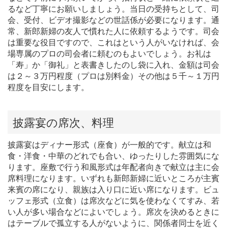
るなど丁寧にお願いしましょう。当日の受持ちとして、司
会、受付、ビデオ撮影などの世話係が必要になります。通
常、新郎新婦の友人で慣れた人に依頼するようです。司会
は重要な役目ですので、これはという人がいなければ、会
場専属のプロの司会者に頼むのもよいでしょう。お礼は
「寿」か「御礼」と表書きしたのし袋に入れ、金額は司会
は２～３万円程度（プロは別料金）その他は５千～１万円
程度を目安にします。
披露宴の席次、料理
披露宴はディナー形式（座食）が一般的です。献立は和
食・洋食・中華のどれでも合い、ゆったりした雰囲気にな
ります。座敷で行う和風形式は年配者向きで献立は主に会
席料理になります。いずれも新郎新婦に近いところが主賓
来賓の席になり、親族は入り口に近い席になります。ビュ
ッフェ形式（立食）は席次などに気を使わなくてすみ、若
い人が多い場合などによいでしょう。席次を決めるときに
はテーブルで孤立する人がないように、関係者同士を近く