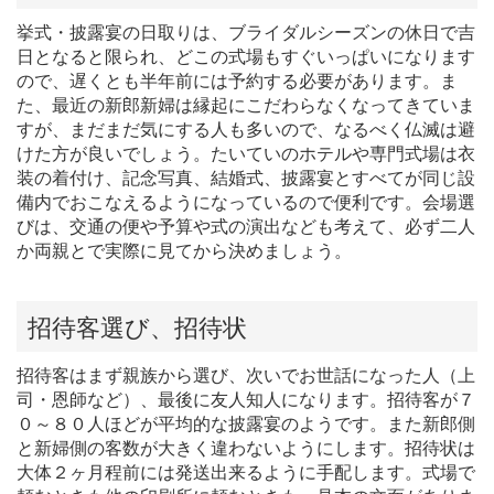
挙式・披露宴の日取りは、ブライダルシーズンの休日で吉
日となると限られ、どこの式場もすぐいっぱいになります
ので、遅くとも半年前には予約する必要があります。ま
た、最近の新郎新婦は縁起にこだわらなくなってきていま
すが、まだまだ気にする人も多いので、なるべく仏滅は避
けた方が良いでしょう。たいていのホテルや専門式場は衣
装の着付け、記念写真、結婚式、披露宴とすべてが同じ設
備内でおこなえるようになっているので便利です。会場選
びは、交通の便や予算や式の演出なども考えて、必ず二人
か両親とで実際に見てから決めましょう。
招待客選び、招待状
招待客はまず親族から選び、次いでお世話になった人（上
司・恩師など）、最後に友人知人になります。招待客が７
０～８０人ほどが平均的な披露宴のようです。また新郎側
と新婦側の客数が大きく違わないようにします。招待状は
大体２ヶ月程前には発送出来るように手配します。式場で