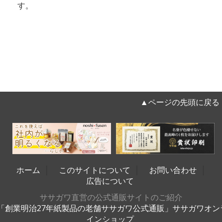
す。
▲ページの先頭に戻る
ホーム
│
このサイトについて
│
お問い合わせ
│
広告について
ササガワ直営の公式通販サイトのご紹介
「創業明治27年紙製品の老舗ササガワ公式通販」ササガワオン
インショップ