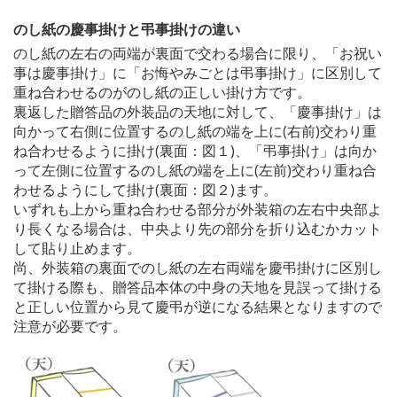
のし紙の慶事掛けと弔事掛けの違い
のし紙の左右の両端が裏面で交わる場合に限り、「お祝い
事は慶事掛け」に「お悔やみごとは弔事掛け」に区別して
重ね合わせるのがのし紙の正しい掛け方です。
裏返した贈答品の外装品の天地に対して、「慶事掛け」は
向かって右側に位置するのし紙の端を上に(右前)交わり重
ね合わせるように掛け(裏面：図１)、「弔事掛け」は向か
って左側に位置するのし紙の端を上に(左前)交わり重ね合
わせるようにして掛け(裏面：図２)ます。
いずれも上から重ね合わせる部分が外装箱の左右中央部よ
り長くなる場合は、中央より先の部分を折り込むかカット
して貼り止めます。
尚、外装箱の裏面でのし紙の左右両端を慶弔掛けに区別し
て掛ける際も、贈答品本体の中身の天地を見誤って掛ける
と正しい位置から見て慶弔が逆になる結果となりますので
注意が必要です。