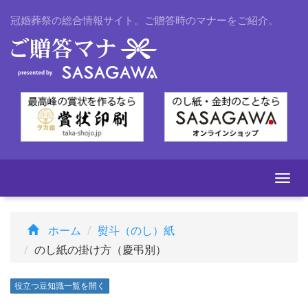
冠婚葬祭の総合情報サイト。ご贈答時のマナーをご紹介。
Togg
navi
ホーム
熨斗（のし）紙
のし紙の掛け方（慶弔別）
役立つ豆知識一覧を開く