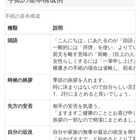
手紙の基本構成
種類
説明
頭語
「こんにちは」にあたるのが「頭語」
一般的には「拝啓」を使い、よりてい
前文を略す意味の「前略」(目上の人に
女性らしくするには「一筆申し上げま
横書きの手紙の場合は省略し、宛名か
時候の挨拶
季節の挨拶を入れます。
特に決まりはないので自分らしい言葉
1、2行にまとめると良いでしょう。
先方の安否
相手の安否を気遣う。
「ますますご健勝のこととお喜び申し
挨拶の一部なので簡潔にまとめましょ
自分の近況
自分や家族の無事や最近の状況を簡単
「おかげさまで」と始めるとより丁寧