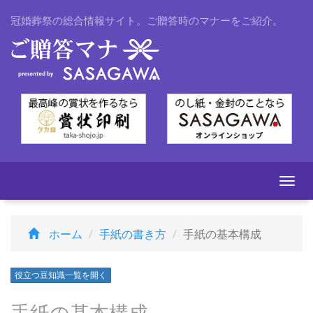
冠婚葬祭の総合情報サイト。ご贈答時のマナーをご紹介。
Togg
navi
ホーム
手紙の書き方
手紙の基本構成
役立つ豆知識一覧を開く
手紙の基本構成