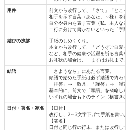
用件
前文から改行して、「さて」「ところ
相手を示す言葉（あなた、～様）を行
自分や身内を表す言葉（私、主人など
二行に分けて書かないといった「字配
結びの挨拶
手紙のしめくくり。
本文から改行して、「どうぞご自愛く
など、相手の健康や活躍を祈る言葉を
お礼状の場合は、「ますはお礼まで」
結語
「さようなら」にあたる言葉。
頭語で始めた手紙は必ず結語で終わる
「拝啓」→「敬具」「謹啓」→「謹言
基本的に、前文で「頭語」を省略した
いずれの場合も下のライン（横書きの
日付・署名・宛名
【日付】
改行し、2～3文字下げて手紙を書い
【署名】
日付と同じ行の行末、または改行して