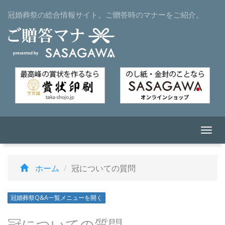
冠婚葬祭の総合情報サイト。ご贈答時のマナーをご紹介。
Togg
navi
ホーム
冠についての質問
冠婚葬祭Q&A一覧メニューを開く
冠についての質問