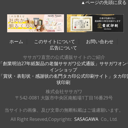
▲ページの先頭に戻る
ホーム
│
このサイトについて
│
お問い合わせ
│
広告について
ササガワ直営の公式通販サイトのご紹介
「創業明治27年紙製品の老舗ササガワ公式通販」ササガワオン
インショップ
「賞状・表彰状・感謝状の名門タカ印公式印刷サイト」タカ印
状印刷
株式会社ササガワ
〒542-0081 大阪市中央区南船場1丁目16番29号
当サイトの画像、及び文章の無断転載はご遠慮願います。
All Right Reseved,Copyrightc
SASAGAWA
Co., Ltd.