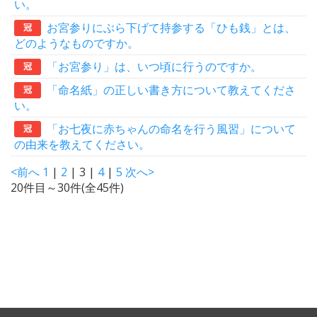
い。
お宮参りにぶら下げて持参する「ひも銭」とは、
冠
どのようなものですか。
「お宮参り」は、いつ頃に行うのですか。
冠
「命名紙」の正しい書き方について教えてくださ
冠
い。
「お七夜に赤ちゃんの命名を行う風習」について
冠
の由来を教えてください。
<前へ
1
|
2
| 3 |
4
|
5
次へ>
20件目～30件(全45件)