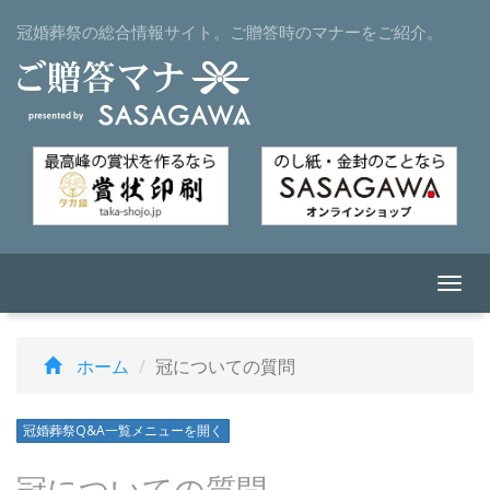
冠婚葬祭の総合情報サイト。ご贈答時のマナーをご紹介。
Togg
navi
ホーム
冠についての質問
冠婚葬祭Q&A一覧メニューを開く
冠についての質問