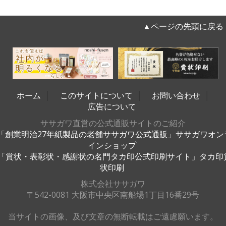
▲ページの先頭に戻る
ホーム
│
このサイトについて
│
お問い合わせ
│
広告について
ササガワ直営の公式通販サイトのご紹介
「創業明治27年紙製品の老舗ササガワ公式通販」ササガワオン
インショップ
「賞状・表彰状・感謝状の名門タカ印公式印刷サイト」タカ印
状印刷
株式会社ササガワ
〒542-0081 大阪市中央区南船場1丁目16番29号
当サイトの画像、及び文章の無断転載はご遠慮願います。