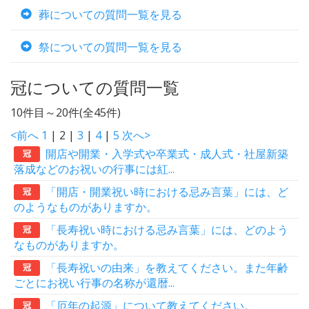
葬についての質問一覧を見る
祭についての質問一覧を見る
冠についての質問一覧
10件目～20件(全45件)
<前へ
1
| 2 |
3
|
4
|
5
次へ>
開店や開業・入学式や卒業式・成人式・社屋新築
冠
落成などのお祝いの行事には紅...
「開店・開業祝い時における忌み言葉」には、ど
冠
のようなものがありますか。
「長寿祝い時における忌み言葉」には、どのよう
冠
なものがありますか。
「長寿祝いの由来」を教えてください。また年齢
冠
ごとにお祝い行事の名称が還暦...
「厄年の起源」について教えてください。
冠