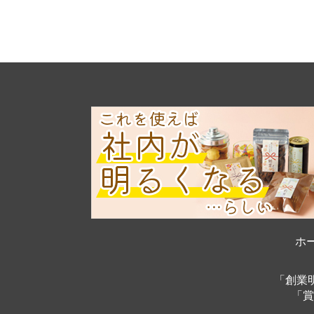
ホ
「創業
「賞