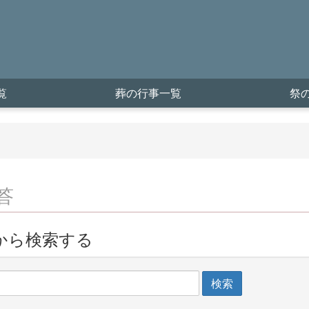
覧
葬の行事一覧
祭
答
から検索する