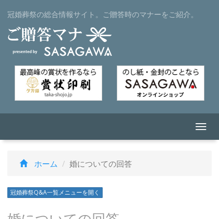
冠婚葬祭の総合情報サイト。ご贈答時のマナーをご紹介。
Togg
navi
ホーム
婚についての回答
冠婚葬祭Q&A一覧メニューを開く
婚についての回答