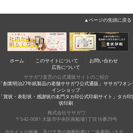
▲ページの先頭に戻る
ホーム
│
このサイトについて
│
お問い合わせ
│
広告について
ササガワ直営の公式通販サイトのご紹介
「創業明治27年紙製品の老舗ササガワ公式通販」ササガワオン
インショップ
「賞状・表彰状・感謝状の名門タカ印公式印刷サイト」タカ印
状印刷
株式会社ササガワ
〒542-0081 大阪市中央区南船場1丁目16番29号
当サイトの画像、及び文章の無断転載はご遠慮願います。