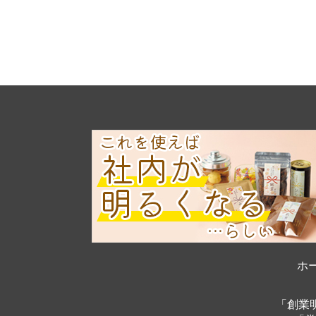
ホ
「創業